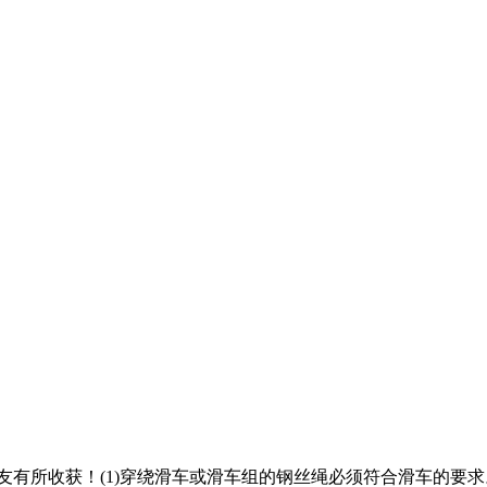
有所收获！(1)穿绕滑车或滑车组的钢丝绳必须符合滑车的要求。