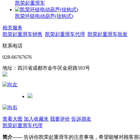
凯荣起重滑车
凯荣环链电动葫芦(挂钩式)
相关服务
凯荣起重滑车销售
凯荣起重滑车代理
凯荣起重滑车批发
联系电话
028-66767676
地址：四川省成都市金牛区金府路593号
查看大图
加入收藏夹
我要评价
告诉朋友
凯荣起重滑车代理
简介——
告诉你凯荣起重滑车的注意事项，希望能够对顾客朋友