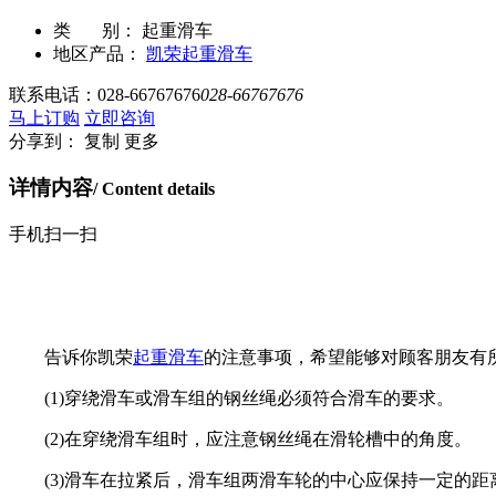
类 别：
起重滑车
地区产品：
凯荣起重滑车
联系电话：
028-66767676
028-66767676
马上订购
立即咨询
分享到：
复制
更多
详情内容
/ Content details
手机扫一扫
告诉你凯荣
起重滑车
的注意事项，希望能够对顾客朋友有
(1)穿绕滑车或滑车组的钢丝绳必须符合滑车的要求。
(2)在穿绕滑车组时，应注意钢丝绳在滑轮槽中的角度。
(3)滑车在拉紧后，滑车组两滑车轮的中心应保持一定的距