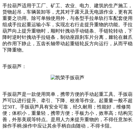
手拉葫芦适用于工厂、矿工、农业、电力、建筑的生产施工，
货物起吊，车辆装卸等，尤其对于露天及无电源作业，更有其
重要之功用。除可单独使用外，与各型手拉单轨行车配套使用
组成手拉起重运输小车，实现左右行走提升重物的功能。手拉
葫芦向上提升重物时，顺时针拽动手动链条、手链轮转动，下
降时逆时针拽动手拉链条，制动座跟刹车片分离，棘轮在棘爪
的作用下静止，五齿长轴带动起重链轮反方向运行，从而平稳
下降重物。
手扳葫芦：
手扳葫芦是一款使用简单，携带方便的手动起重工具。手扳葫
芦可以进行提升、牵引、下降、校准等作业。起重量一般不超
过50T。手扳葫芦具有安全可靠，经久耐用；性能好，维修简
便；体积小，重量轻，携带方便；手板力小，效率高；结构完
善，外形美观等特点。是用人力来提升重物的，不得任意加长
操作手柄;操作中应让其余手柄自由随动，不得卡阻。