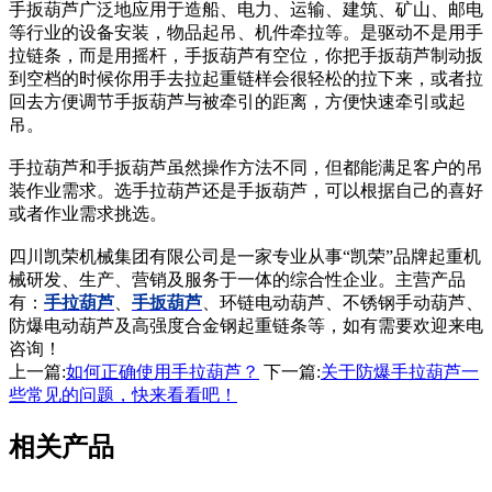
手扳葫芦广泛地应用于造船、电力、运输、建筑、矿山、邮电
等行业的设备安装，物品起吊、机件牵拉等。是驱动不是用手
拉链条，而是用摇杆，手扳葫芦有空位，你把手扳葫芦制动扳
到空档的时候你用手去拉起重链样会很轻松的拉下来，或者拉
回去方便调节手扳葫芦与被牵引的距离，方便快速牵引或起
吊。
手拉葫芦和手扳葫芦虽然操作方法不同，但都能满足客户的吊
装作业需求。选手拉葫芦还是手扳葫芦，可以根据自己的喜好
或者作业需求挑选。
四川凯荣机械集团有限公司是一家专业从事“凯荣”品牌起重机
械研发、生产、营销及服务于一体的综合性企业。主营产品
有：
手拉葫芦
、
手扳葫芦
、环链电动葫芦、不锈钢手动葫芦、
防爆电动葫芦及高强度合金钢起重链条等，如有需要欢迎来电
咨询！
上一篇:
如何正确使用手拉葫芦？
下一篇:
关于防爆手拉葫芦一
些常见的问题，快来看看吧！
相关产品